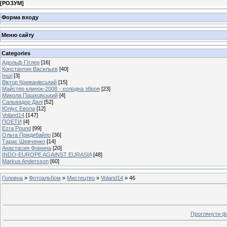
[
РОЗУМ
]
Форма входу
Меню сайту
Categories
Адольф Гітлер
[16]
Константин Васильев
[40]
Інші
[3]
Віктор Крижанівський
[15]
Майстер клинок-2008 - холодна зброя
[23]
Микола Пашковський
[4]
Сальвадор Далі
[52]
Юліус Евола
[12]
Voland14
[147]
ПОЕТИ
[4]
Ezra Pound
[99]
Ольга Придибайло
[36]
Тарас Шевченко
[14]
Анастасия Фомина
[20]
INDO-EUROPE AGAINST EURASIA
[48]
Markus Andersson
[60]
Головна
»
Фотоальбом
»
Мистецтво
»
Voland14
» 46
Проглянути ф