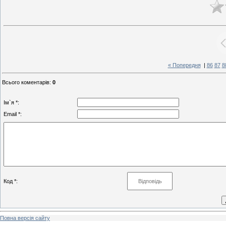
« Попередня
|
86
87
8
Всього коментарів
:
0
Ім`я *:
Email *:
Код *:
Повна версія сайту