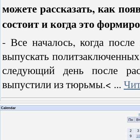
можете рассказать, как поя
состоит и когда это формир
- Все началось, когда посл
выпускать политзаключенных.
следующий день после ра
выпустили из тюрьмы.<
...
Чит
Calendar
Пн
Вт
2
3
9
10