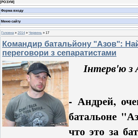
[
РОЗУМ
]
Форма входу
Меню сайту
Головна
»
2014
»
Червень
»
17
Командир батальйону "Азов": На
переговори з сепаратистами
Інтерв'ю з
- Андрей, оч
батальоне "А
что это за ба