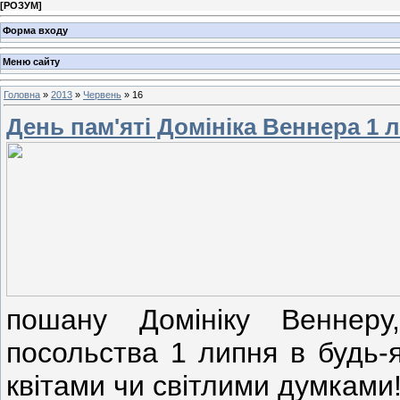
[
РОЗУМ
]
Форма входу
Меню сайту
Головна
»
2013
»
Червень
»
16
День пам'яті Домініка Веннера 1 л
пошану Домініку Веннер
посольства 1 липня в будь-я
квітами чи світлими думками