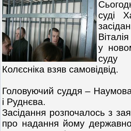
Сього
суді Х
засіда
Віталі
у ново
суду 
Колєсніка взяв самовідвід.
Головуючий суддя – Наумова.
і Руднєва.
Засідання розпочалось з зая
про надання йому державної