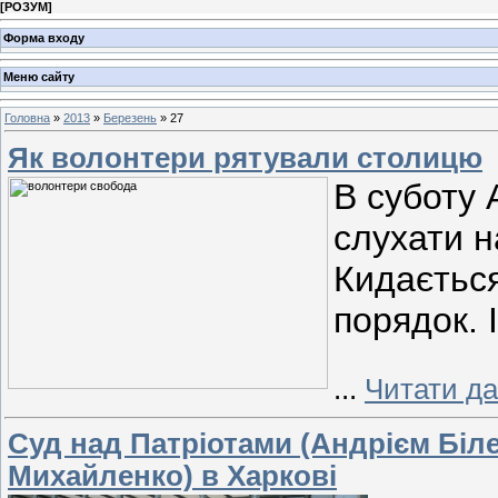
[
РОЗУМ
]
Форма входу
Меню сайту
Головна
»
2013
»
Березень
»
27
Як волонтери рятували столицю
В суботу
слухати н
Кидається
порядок. І
...
Читати да
Суд над Патріотами (Андрієм Біле
Михайленко) в Харкові