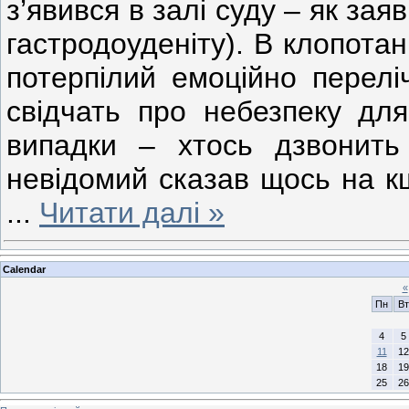
з’явився в залі суду – як зая
гастродоуденіту). В клопота
потерпілий емоційно перелі
свідчать про небезпеку для
випадки – хтось дзвонить
невідомий сказав щось на к
...
Читати далі »
Calendar
«
Пн
Вт
4
5
11
12
18
19
25
26