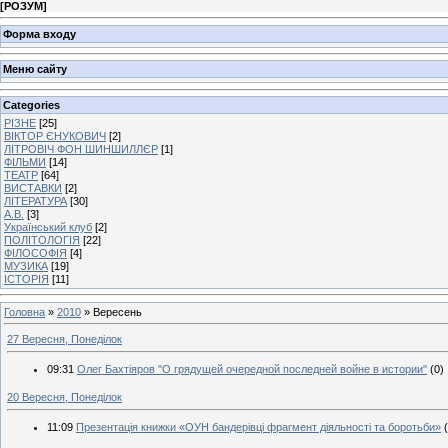
[
РОЗУМ
]
Форма входу
Меню сайту
Categories
РІЗНЕ
[25]
ВІКТОР ЄНУКОВИЧ
[2]
ЛІТРОВІЧ ФОН ШИНШИЛЛЄР
[1]
ФІЛЬМИ
[14]
ТЕАТР
[64]
ВИСТАВКИ
[2]
ЛІТЕРАТУРА
[30]
А.В.
[3]
Український клуб
[2]
ПОЛІТОЛОГІЯ
[22]
ФІЛОСОФІЯ
[4]
МУЗИКА
[19]
ІСТОРІЯ
[11]
Головна
»
2010
»
Вересень
27 Вересня, Понеділок
09:31
Олег Бахтіяров "О грядущей очередной последней войне в истории"
(0)
20 Вересня, Понеділок
11:09
Презентація книжки «ОУН бандерівці фрагмент діяльності та боротьби»