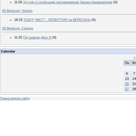
11:05
Зустріч із сербським письменником Звонко Карановичем
(0)
09 Вересня, Четвер
18:15
ТЕАТР "МІСТ" - РЕПЕРТУАР на ВЕРЕСЕНЬ
(0)
08 Вересня, Середа
11:25
Під знаком двох N
(0)
Calendar
«
Пн
Вт
6
7
13
14
20
21
27
28
Повна версія сайту