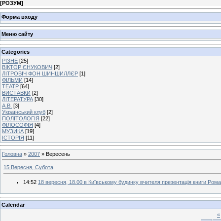
[
РОЗУМ
]
Форма входу
Меню сайту
Categories
РІЗНЕ
[25]
ВІКТОР ЄНУКОВИЧ
[2]
ЛІТРОВІЧ ФОН ШИНШИЛЛЄР
[1]
ФІЛЬМИ
[14]
ТЕАТР
[64]
ВИСТАВКИ
[2]
ЛІТЕРАТУРА
[30]
А.В.
[3]
Український клуб
[2]
ПОЛІТОЛОГІЯ
[22]
ФІЛОСОФІЯ
[4]
МУЗИКА
[19]
ІСТОРІЯ
[11]
Головна
»
2007
»
Вересень
15 Вересня, Субота
14:52
18 вересня, 18.00 в Київському будинку вчителя презентація книги Рома
Calendar
«